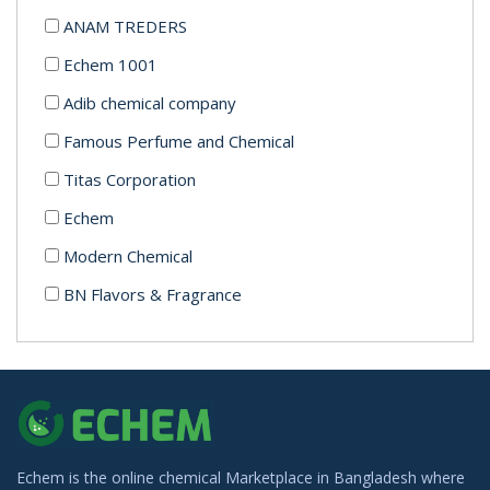
ANAM TREDERS
Echem 1001
Adib chemical company
Famous Perfume and Chemical
Titas Corporation
Echem
Modern Chemical
BN Flavors & Fragrance
Alabi trading
Yeasin Enterprise
Echem is the online chemical Marketplace in Bangladesh where