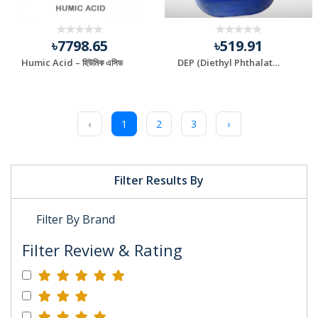
৳7798.65
৳519.91
Humic Acid – হিউমিক এসিড
DEP (Diethyl Phthalate) Oil
‹
1
2
3
›
Filter Results By
Filter By Brand
Filter Review & Rating