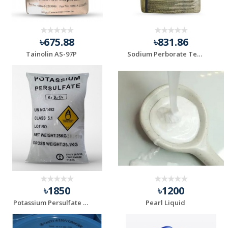
৳675.88
৳831.86
Tainolin AS-97P
Sodium Perborate Tetrahydrate – সোডিয়াম পারবোরেট টেট্র...
৳1850
৳1200
Potassium Persulfate – পটাশিয়াম পার সালফেট
Pearl Liquid