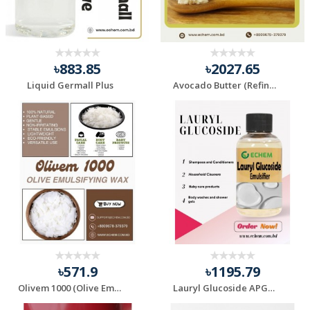
৳883.85
৳2027.65
Liquid Germall Plus
Avocado Butter (Refined)
৳571.9
৳1195.79
Olivem 1000 (Olive Emulsifying Wax)
Lauryl Glucoside APG126 (Reachin)