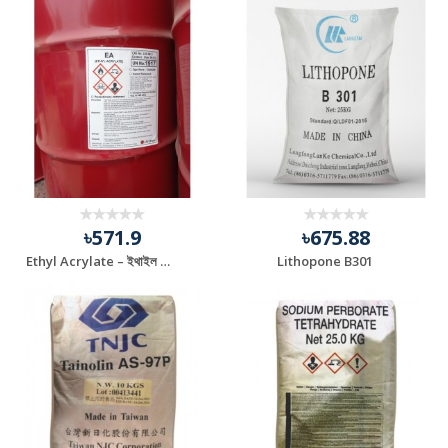
৳571.9
৳675.88
Ethyl Acrylate – ইথাইল অ্যাক্রিলেট
Lithopone B301