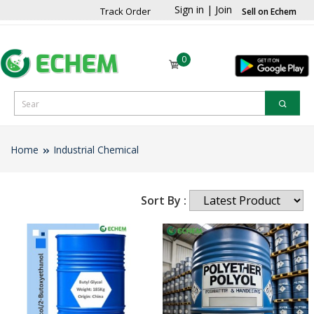
Sign in
|
Join
Track Order
Sell on Echem
0
Home
Industrial Chemical
Sort By :