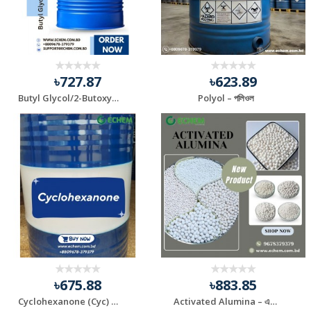
৳727.87
৳623.89
Butyl Glycol/2-Butoxyethanol – বিউটাইল গ্লাইকল
Polyol – পলিওল
৳675.88
৳883.85
Cyclohexanone (Cyc) – সাইক্লোহেক্সানোন
Activated Alumina – এক্টিভেটেড এলুমিনা