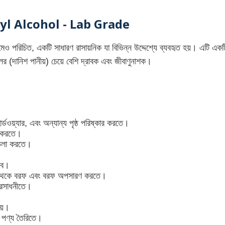
HYBRID REDUCER
EP Flu Orange
ol - Lab Grade
৳3275.43
রিচিত, একটি সাধারণ রাসায়নিক যা বিভিন্ন উদ্দেশ্যে ব্যবহৃত হয়। এটি একট
৳3379.
লের (দানিশ পানীয়) চেয়ে বেশি দ্রাবক এবং জীবাণুনাশক।
EP FLU RED
র্ডওয়্যার, এবং অন্যান্য পৃষ্ঠ পরিষ্কার করতে।
্ত করতে।
পাতলা করতে।
েবে।
ষ্ঠ থেকে বরফ এবং বরফ অপসারণ করতে।
্রসাধনীতে।
ায়।
প পণ্য তৈরিতে।