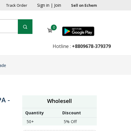
Sign in
|
Join
Track Order
Sell on Echem
0
Hotline :
+8809678-379379
rade
PA -
Wholesell
Quantity
Discount
50+
5% Off