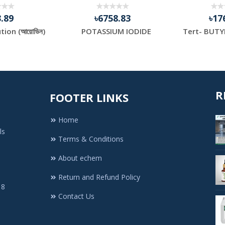
3.89
৳6758.83
৳17
ion (আয়োডিন)
POTASSIUM IODIDE
R
FOOTER LINKS
Home
ls
Terms & Conditions
About echem
Return and Refund Policy
 8
Contact Us