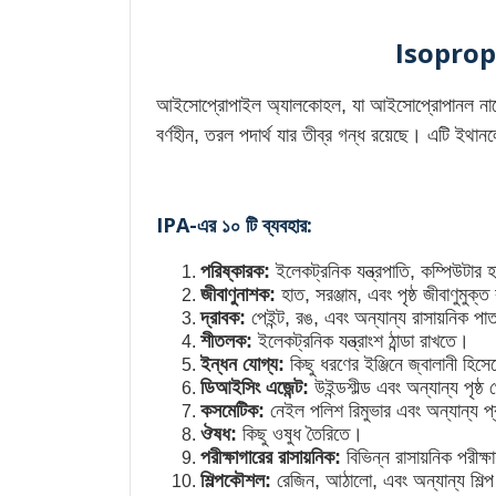
EP YELLOW
Isopropyl Alcoh
৳811.06
আইসোপ্রোপাইল অ্যালকোহল, যা আইসোপ্রোপানল নামেও প
বর্ণহীন, তরল পদার্থ যার তীব্র গন্ধ রয়েছে। এটি ইথান
EP BLACK
IPA-এর ১০ টি ব্যবহার:
পরিষ্কারক:
ইলেকট্রনিক যন্ত্রপাতি, কম্পিউটার হা
জীবাণুনাশক:
হাত, সরঞ্জাম, এবং পৃষ্ঠ জীবাণুমুক
দ্রাবক:
পেইন্ট, রঙ, এবং অন্যান্য রাসায়নিক 
শীতলক:
ইলেকট্রনিক যন্ত্রাংশ ঠান্ডা রাখতে।
ইন্ধন যোগ্য:
কিছু ধরণের ইঞ্জিনে জ্বালানী হিস
ডিআইসিং এজেন্ট:
উইন্ডশীল্ড এবং অন্যান্য পৃ
কসমেটিক:
নেইল পলিশ রিমুভার এবং অন্যান্য প
ঔষধ:
কিছু ওষুধ তৈরিতে।
পরীক্ষাগারের রাসায়নিক:
বিভিন্ন রাসায়নিক পরীক্ষ
শিল্পকৌশল:
রেজিন, আঠালো, এবং অন্যান্য শিল্