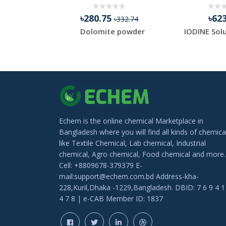
0
৳280.75
৳62
৳332.74
Ethylene Glycol (Technical Grade)
Dolomite powder
IODINE Solut
Echem is the online chemical Marketplace in
Bangladesh where you will find all kinds of chemica
like Textile Chemical, Lab chemical, Industrial
chemical, Agro chemical, Food chemical and more.
Cell: +8809678-379379 E-
mail:support@echem.com.bd Address-kha-
228,Kuril,Dhaka -1229,Bangladesh. DBID: 7 6 9 4 1
4 7 8 | e-CAB Member ID: 1837