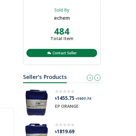
Sold By
echem
484
Total Item
Contact Seller
Seller's Products
৳1455.75
৳311.
৳1507.74
DER
EP ORANGE
RT 38
৳1819.69
৳1845