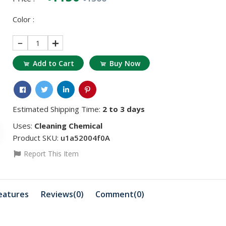
Color :
1
Add to Cart
Buy Now
Estimated Shipping Time:
2 to 3 days
Uses:
Cleaning Chemical
Product SKU:
u1a52004f0A
Report This Item
৳311.95
৳883.85
৳363.94
৳103.98
RT 38 BINDER
HYBRID RETAR
GEL
eatures
Reviews(0)
Comment(
0
)
৳18456.81
৳2703.53
৳18560.79