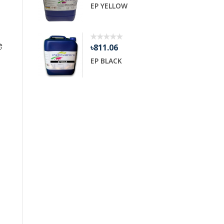
EP YELLOW
HYBRI
৳811.06
ি
42
EP BLACK