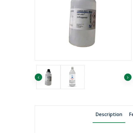
৳1455.75
৳1507.74
EP ORANGE
Description
F
৳1819.69