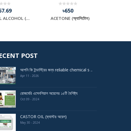
67.69
৳650
৳5
Tert- BUTYL ALCOHOL (2-methyl propane-2-ol)
ACETONE (অ্যাসিটোন)
ECENT POST
আপনি কি ইন্ডাস্ট্রির জন্য reliable chemical s ..
Apr 11 - 2026
রোজমেরি এসেনশিয়াল অয়েলের ১৫টি বৈশিষ্ট্য
Oct 09 - 2024
CASTOR OIL (ক্যাস্টর অয়েল)
May 30 - 2024