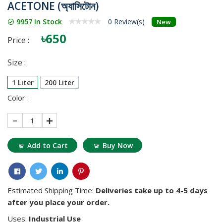
ACETONE (অ্যাসিটোন)
9957 In Stock
0 Review(s)
New
৳650
Price :
Size :
1 Liter
200 Liter
Color :
1
Add to Cart
Buy Now
Estimated Shipping Time:
Deliveries take up to 4-5 days
after you place your order.
Uses:
Industrial Use