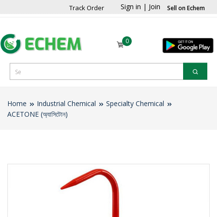
Sign in
|
Join
Track Order
Sell on Echem
0
Home
Industrial Chemical
Specialty Chemical
ACETONE (অ্যাসিটোন)