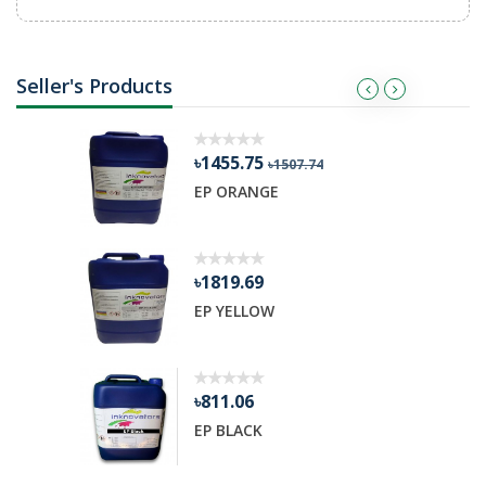
Seller's Products
৳1455.75
৳1507.74
R GEL
EP ORANGE
৳1819.69
EP YELLOW
৳811.06
EP BLACK