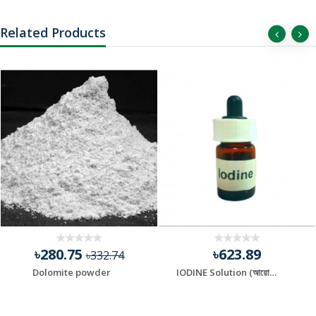
Related Products
৳280.75
৳623.89
৳332.74
Dolomite powder
IODINE Solution (আয়োডিন)