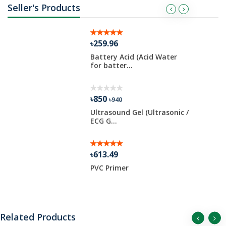
Seller's Products
৳259.96
Battery Acid (Acid Water
for batter...
৳850
৳940
d Soybean
Ultrasound Gel (Ultrasonic /
ECG G...
৳613.49
PVC Primer
Related Products