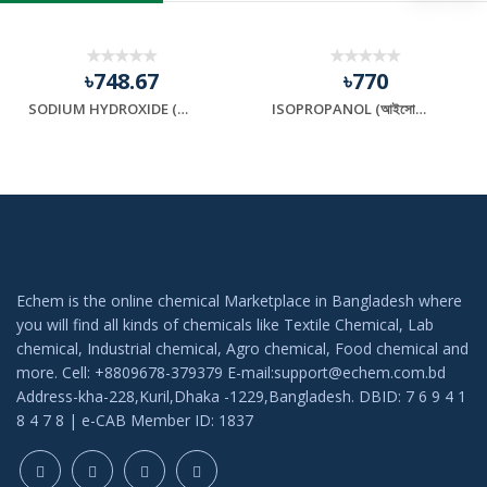
৳748.67
৳770
SODIUM HYDROXIDE (সোডিয়াম হাইড্রক্সাইড)
ISOPROPANOL (আইসোপ্রোপানল)
Echem is the online chemical Marketplace in Bangladesh where
you will find all kinds of chemicals like Textile Chemical, Lab
chemical, Industrial chemical, Agro chemical, Food chemical and
more. Cell: +8809678-379379 E-mail:support@echem.com.bd
Address-kha-228,Kuril,Dhaka -1229,Bangladesh. DBID: 7 6 9 4 1
8 4 7 8 | e-CAB Member ID: 1837