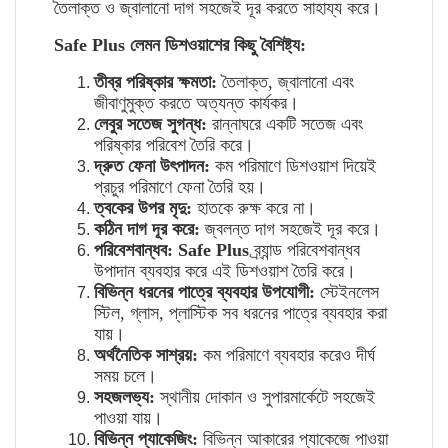
তৈলাক্ত
ও
জ্বালানো
দাগ
সহজেই
দূর
করতে
সাহায্য
করে।
Safe Plus
লেমন
ডিশওয়াশের
কিছু বৈশিষ্ট্য
:
তীব্র
পরিষ্কার
ক্ষমতা
:
তৈলাক্ত
,
জ্বালানো
এবং
জীবাণুমুক্ত
করতে
অত্যন্ত
কার্যকর।
লেবুর
সতেজ
সুগন্ধ
:
রান্নাঘরে
একটি
সতেজ
এবং
পরিষ্কার
পরিবেশ
তৈরি
করে।
দ্রুত
ফেনা
উৎপাদন
:
কম
পরিমাণে
ডিশওয়াশ
দিয়েই
প্রচুর
পরিমাণে
ফেনা
তৈরি
হয়।
ত্বকের
উপর
মৃদু
:
হাতকে
রুক্ষ
করে
না।
কঠিন
দাগ
দূর
করে
:
জ্বলন্ত
দাগ
সহজেই
দূর
করে।
পরিবেশবান্ধব
:
Safe Plus
ব্র্যান্ড পরিবেশবান্ধব
উপাদান
ব্যবহার
করে
এই
ডিশওয়াশ
তৈরি
করে।
বিভিন্ন
ধরনের
পাত্রে
ব্যবহার
উপযোগী
:
স্টেইনলেস
স্টিল
,
গ্লাস
,
প্লাস্টিক
সব
ধরনের
পাত্রে
ব্যবহার
করা
যায়।
অর্থনৈতিক সাশ্রয়
:
কম
পরিমাণে
ব্যবহার
করেও
দীর্ঘ
সময়
চলে।
সহজলভ্য
:
স্থানীয়
দোকান
ও
সুপারমার্কেটে
সহজেই
পাওয়া
যায়।
বিভিন্ন
প্যাকেজিং
:
বিভিন্ন
আকারের
প্যাকেজে
পাওয়া