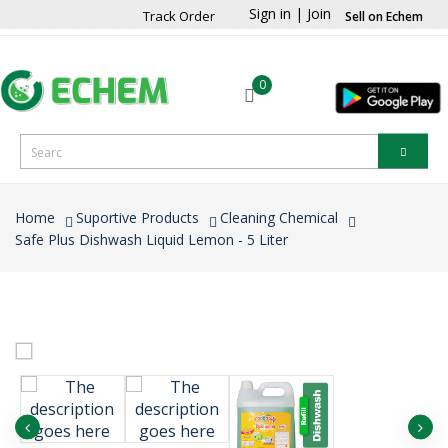
Sign in
|
Join
Track Order
Sell on Echem
0
Home
Suportive Products
Cleaning Chemical
Safe Plus Dishwash Liquid Lemon - 5 Liter