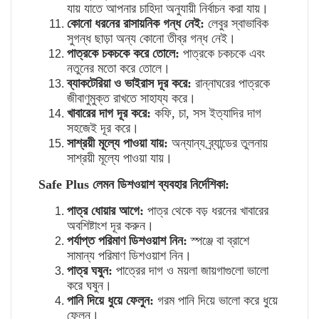
যায়
যাতে
আপনার
চাহিদা
অনুযায়ী
নির্বাচন
করা
যায়।
কোনো
ধরনের
রাসায়নিক
গন্ধ
নেই
:
লেবুর
স্বাভাবিক
সুগন্ধ
ছাড়া
অন্য
কোনো
তীব্র
গন্ধ
নেই।
পাত্রকে
চকচকে
করে
তোলে
:
পাত্রকে
চকচকে
এবং
নতুনের
মতো
করে
তোলে।
ব্যাকটেরিয়া
ও
ভাইরাস
দূর
করে
:
রান্নাঘরের
পাত্রকে
জীবাণুমুক্ত
রাখতে
সাহায্য
করে।
খাবারের
দাগ
দূর
করে
:
কফি
,
চা
,
সস
ইত্যাদির
দাগ
সহজেই
দূর
করে।
সাশ্রয়ী
মূল্যে
পাওয়া
যায়
:
অন্যান্য
ব্র্যান্ডের
তুলনায়
সাশ্রয়ী
মূল্যে
পাওয়া
যায়।
Safe Plus
লেমন
ডিশওয়াশ
ব্যবহার
নির্দেশিকা
:
পাত্র
ধোয়ার
আগে
:
পাত্র
থেকে
বড়
ধরনের
খাবারের
অবশিষ্টাংশ
দূর
করুন।
পর্যাপ্ত
পরিমাণ
ডিশওয়াশ
নিন
:
স্পঞ্জে
বা
ব্রাশে
সামান্য
পরিমাণ
ডিশওয়াশ
নিন।
পাত্র
ঘষুন
:
পাত্রের
দাগ
ও
ময়লা
জায়গাগুলো
ভালো
করে
ঘষুন।
পানি
দিয়ে
ধুয়ে
ফেলুন
:
গরম
পানি
দিয়ে
ভালো
করে
ধুয়ে
ফেলুন।