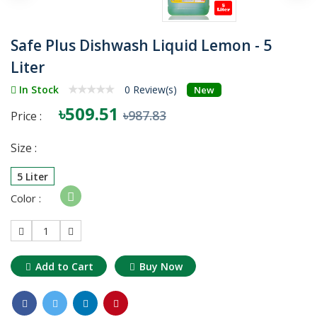
Safe Plus Dishwash Liquid Lemon - 5
Liter
In Stock
0 Review(s)
New
৳509.51
৳987.83
Price :
Size :
5 Liter
Color :
1
Add to Cart
Buy Now