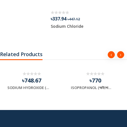
৳337.94
৳447.12
Sodium Chloride
Related Products
৳748.67
৳770
SODIUM HYDROXIDE (সোডিয়াম হাইড্রক্সাইড)
ISOPROPANOL (আইসোপ্রোপানল)