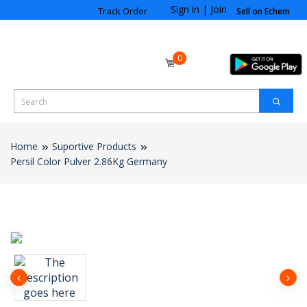
Sign in
|
Join
Track Order
Sell on Echem
0
Home
Suportive Products
Persil Color Pulver 2.86Kg Germany