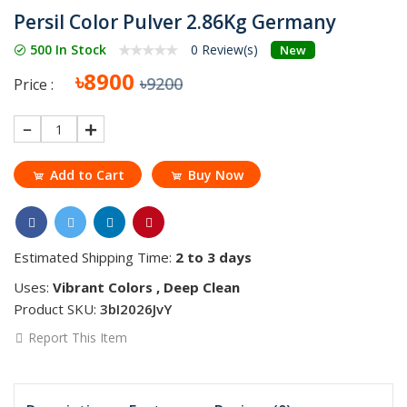
Persil Color Pulver 2.86Kg Germany
500 In Stock
0 Review(s)
New
৳8900
৳9200
Price :
1
Add to Cart
Buy Now
Estimated Shipping Time:
2 to 3 days
Uses:
Vibrant Colors , Deep Clean
Product SKU:
3bI2026JvY
Report This Item