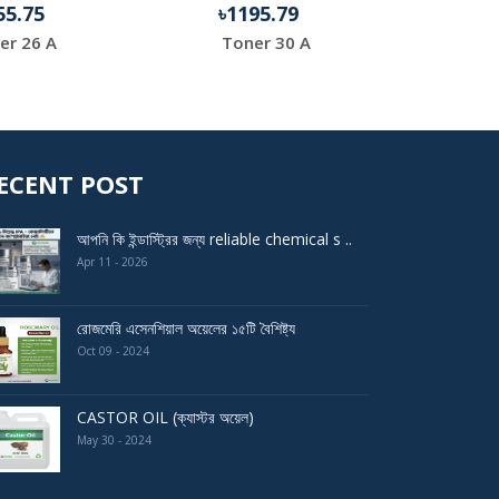
55.75
৳1195.79
৳9
er 26 A
Toner 30 A
HP 
ECENT POST
আপনি কি ইন্ডাস্ট্রির জন্য reliable chemical s ..
Apr 11 - 2026
রোজমেরি এসেনশিয়াল অয়েলের ১৫টি বৈশিষ্ট্য
Oct 09 - 2024
CASTOR OIL (ক্যাস্টর অয়েল)
May 30 - 2024