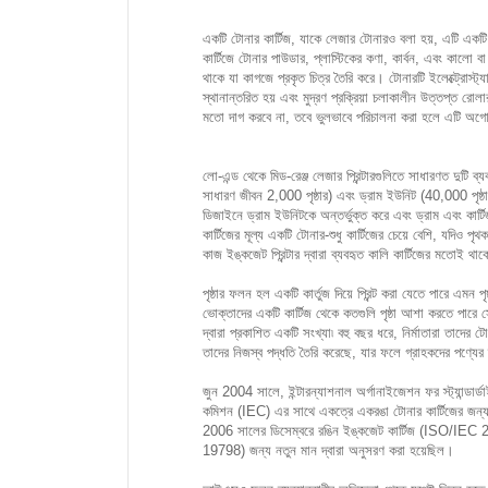
একটি টোনার কার্টিজ, যাকে লেজার টোনারও বলা হয়, এটি একটি 
কার্টিজে টোনার পাউডার, প্লাস্টিকের কণা, কার্বন, এবং কালো বা 
থাকে যা কাগজে প্রকৃত চিত্র তৈরি করে। টোনারটি ইলেক্ট্রোস্ট্য
স্থানান্তরিত হয় এবং মুদ্রণ প্রক্রিয়া চলাকালীন উত্তপ্ত রোল
মতো দাগ করবে না, তবে ভুলভাবে পরিচালনা করা হলে এটি অগ
লো-এন্ড থেকে মিড-রেঞ্জ লেজার প্রিন্টারগুলিতে সাধারণত দুটি 
সাধারণ জীবন 2,000 পৃষ্ঠার) এবং ড্রাম ইউনিট (40,000 পৃষ্ঠ
ডিজাইনে ড্রাম ইউনিটকে অন্তর্ভুক্ত করে এবং ড্রাম এবং কার্
কার্টিজের মূল্য একটি টোনার-শুধু কার্টিজের চেয়ে বেশি, যদিও পৃ
কাজ ইঙ্কজেট প্রিন্টার দ্বারা ব্যবহৃত কালি কার্টিজের মতোই থা
পৃষ্ঠার ফলন হল একটি কার্তুজ দিয়ে প্রিন্ট করা যেতে পারে এমন
ভোক্তাদের একটি কার্টিজ থেকে কতগুলি পৃষ্ঠা আশা করতে পারে সে
দ্বারা প্রকাশিত একটি সংখ্যা৷ বহু বছর ধরে, নির্মাতারা তাদের ট
তাদের নিজস্ব পদ্ধতি তৈরি করেছে, যার ফলে গ্রাহকদের পণ্যের
জুন 2004 সালে, ইন্টারন্যাশনাল অর্গানাইজেশন ফর স্ট্যান্ডার্
কমিশন (IEC) এর সাথে একত্রে একরঙা টোনার কার্টিজের 
2006 সালের ডিসেম্বরে রঙিন ইঙ্কজেট কার্টিজ (ISO/IEC 
19798) জন্য নতুন মান দ্বারা অনুসরণ করা হয়েছিল।