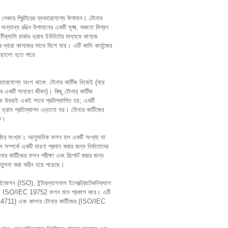
লেজার প্রিন্টারের ব্যবহারযোগ্য উপাদান। টোনার
অন্যান্য রঙিন উপাদানের একটি সূক্ষ্ম, শুকনো মিশ্রণ
াটিক্যালি চার্জড ড্রাম ইউনিটের মাধ্যমে কাগজে
ার দ্বারা কাগজের সাথে মিশে যায়। এটি কালি কার্তুজের
োছালো হতে পারে
ব্যবহারযোগ্য অংশ থাকে: টোনার কার্টিজ নিজেই (যার
ার একটি সাধারণ জীবন)। কিছু টোনার কার্টিজ
টিজ উভয়ই একই সাথে প্রতিস্থাপিত হয়; একটি
থক ড্রাম প্রতিস্থাপন এড়ানো হয়। টোনার কার্টিজের
কে।
 পৃষ্ঠার সংখ্যা। আনুমানিক ফলন হল একটি সংখ্যা যা
 সম্পর্কে একটি ধারণা প্রদান করার জন্য নির্মাতাদের
োনার কার্টিজের ফলন পরীক্ষা এবং রিপোর্ট করার জন্য
 তুলনা করা কঠিন হয়ে পড়েছে।
ডাইজেশন (ISO), ইন্টারন্যাশনাল ইলেক্ট্রোটেকনিক্যাল
জন্য ISO/IEC 19752 ফলন মান প্রকাশ করে। এটি
24711) এবং কালার টোনার কার্টিজের (ISO/IEC