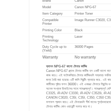
Brand
Canon
EP BLACK
Model
Canon NPG-67
Item Category
Printer Toner
Compatible
Image Runner C3020, C31
Printer
Printing Color
Black
Printing
Laser
Technology
Duty Cycle up to
36000 Pages
(Yield)
Warranty
No warranty
ক্যানন NPG-67 কালো টোনার কার্টিজ
Canon NPG-67 ব্ল্যাক টোনার কার্টিজ হল একটি ভালো মানের 
কাজ করে। এই ফটোকপিয়ার টোনার কার্টিজগুলি সম্ভাব্য সর্বনিম্
জন্য তৈরি করা হয়েছে৷ এটি কালি প্রিন্টিং ব্যবহার করে.. এই কা
কার্টিজের পৃষ্ঠার ফলন 36000। এই একরঙা টোনারে প্রিন্টে
অনেক সংখ্যক ডিভাইসের সাথে সামঞ্জস্যপূর্ণ। সামঞ্জস্যপ
C3325, iR-ADV C3330, iR-ADV C3520i, iR-A
CANON C3020, C35I, C35I, C350, C350 C3530I। 
ফলাফল প্রদান করে। এই টোনারগুলি শীর্ষ মানের পুনর্ব্যবহা
টোনার কার্টিজ কোন ওয়ারেন্টি অফার করে না।