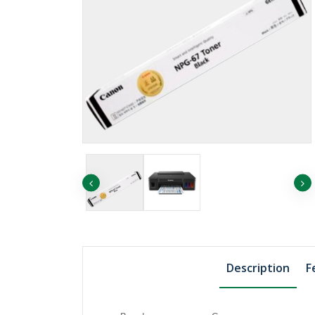
৳1455.75
৳1507.74
EP ORANGE
৳1819.69
EP YELLOW
Description
F
৳811.06