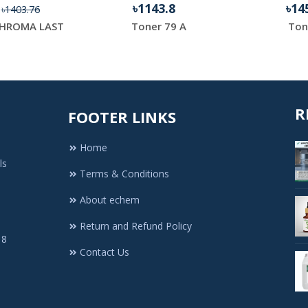
4
৳1143.8
৳14
৳1403.76
HROMA LAST
Toner 79 A
Ton
R
FOOTER LINKS
Home
ls
Terms & Conditions
About echem
Return and Refund Policy
 8
Contact Us