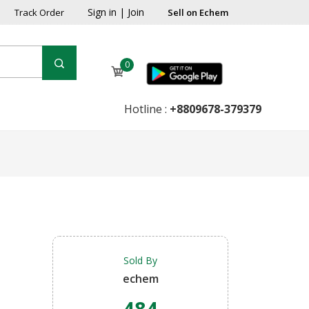
Sign in
|
Join
Track Order
Sell on Echem
0
Hotline :
+8809678-379379
Sold By
echem
484