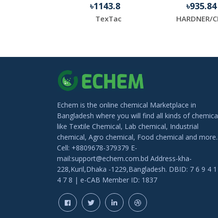
.13
৳1143.8
৳935.8
Thermal Transfer Barcode Ribbon, Packaging Type: Roll
TexTac
HARDNER/C
Echem is the online chemical Marketplace in
Bangladesh where you will find all kinds of chemica
like Textile Chemical, Lab chemical, Industrial
chemical, Agro chemical, Food chemical and more.
Cell: +8809678-379379 E-
mail:support@echem.com.bd Address-kha-
228,Kuril,Dhaka -1229,Bangladesh. DBID: 7 6 9 4 1
4 7 8 | e-CAB Member ID: 1837