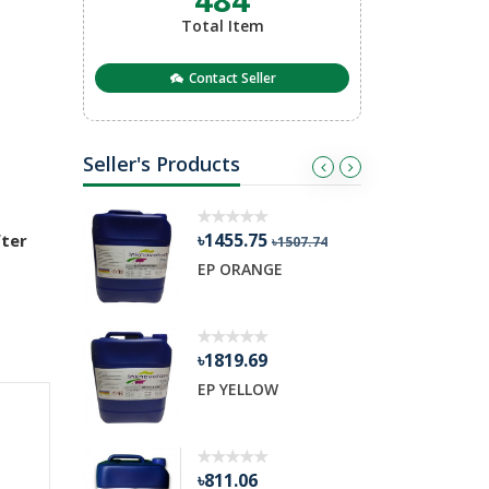
Total Item
Contact Seller
Seller's Products
৳1455.75
৳
fter
03.98
৳1507.74
ETARDER
EP ORANGE
R
৳1819.69
৳
nge
EP YELLOW
H
৳811.06
৳3379.42