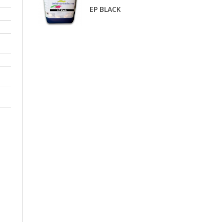
D
EP BLACK