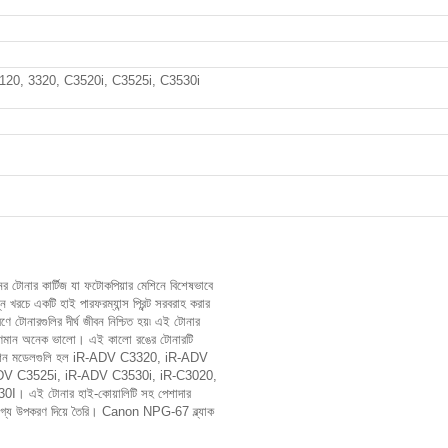
EP FLU RE
20, 3320, C3520i, C3525i, C3530i
টোনার কার্টিজ যা ফটোকপিয়ার মেশিনে বিশেষভাবে
ন খরচে একটি হাই পারফরম্যান্স প্রিন্ট সরবরাহ করার
রণে টোনারগুলির দীর্ঘ জীবন নিশ্চিত হয়৷ এই টোনার
র গুণমান অনেক ভালো। এই কালো রঙের টোনারটি
ূর্ণ মেশিন মডেলগুলি হল iR-ADV C3320, iR-ADV
DV C3525i, iR-ADV C3530i, iR-C3020,
এই টোনার হাই-কোয়ালিটি সহ পেশাদার
রযোগ্য উপকরণ দিয়ে তৈরি। Canon NPG-67 ব্ল্যাক