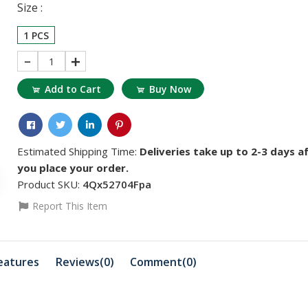
Size :
1 PCS
1
Add to Cart
Buy Now
৳311.95
৳883.85
Estimated Shipping Time:
Deliveries take up to 2-3 days a
৳363.94
৳1
you place your order.
RT 38 BINDER
HYBRID R
GEL
Product SKU:
4Qx52704Fpa
Report This Item
৳18456.81
৳2703.53
৳18560.79
HYBRID REDUCER
EP Flu Ora
eatures
Reviews(0)
Comment(
0
)
৳3275.43